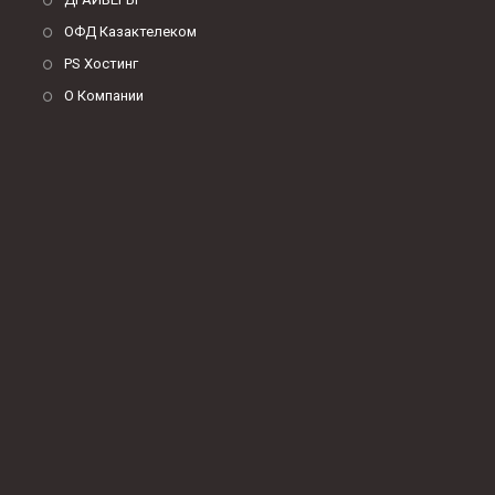
ОФД Казактелеком
PS Хостинг
О Компании