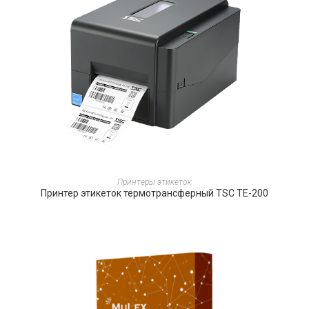
ПОДРОБНЕЕ
Принтеры этикеток
Принтер этикеток термотрансферный TSC TE-200