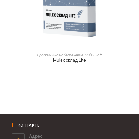
ПОДРОБНЕЕ
Программное обеспечение
,
Mulex Soft
Mulex склад Lite
КОНТАКТЫ
Адрес: