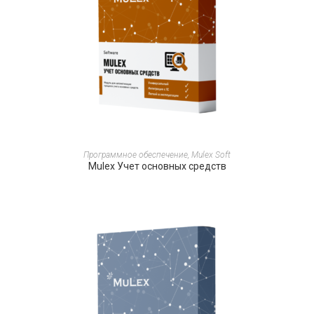
ПОДРОБНЕЕ
Программное обеспечение
,
Mulex Soft
Mulex Учет основных средств