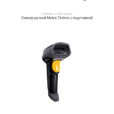
ПОДРОБНЕЕ
Сканеры штрих-кодов
Сканер ручной Mulex Techno с подставкой