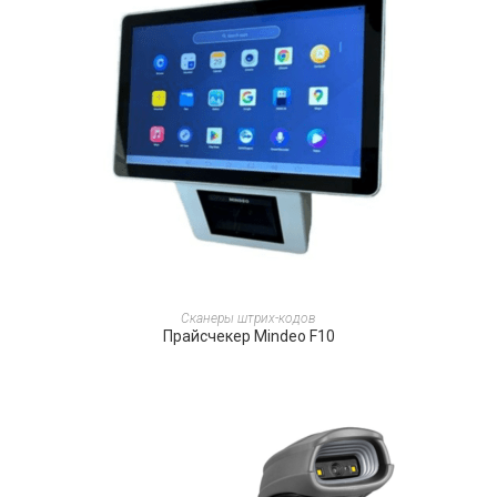
ПОДРОБНЕЕ
Сканеры штрих-кодов
Прайсчекер Mindeo F10