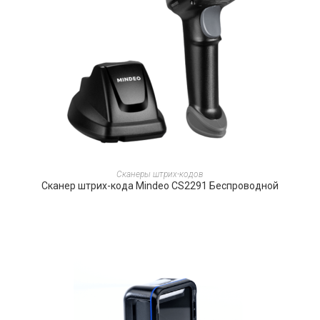
ПОДРОБНЕЕ
Сканеры штрих-кодов
Сканер штрих-кода Mindeo CS2291 Беспроводной