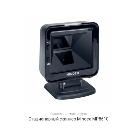
ПОДРОБНЕЕ
Сканеры штрих-кодов
Стационарный сканнер Mindeo MP8610