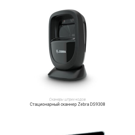
ПОДРОБНЕЕ
Сканеры штрих-кодов
Стационарный сканнер Zebra DS9308