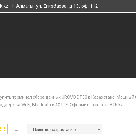
k.kz
г. Алматы, ул. Егизбаева, д.13, оф. 112
упить терминал сбора данных UROVO DT50 в Казахстане. Мощный 8-
оддержка Wi-Fi, Bluetooth и 4G LTE. Оформите заказ на HTK.kz.