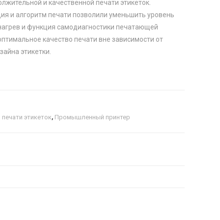
лжительной и качественной печати этикеток.
ия и алгоритм печати позволили уменьшить уровень
 нагрев и функция самодиагностики печатающей
оптимальное качество печати вне зависимости от
зайна этикетки.
 печати этикеток
,
Промышленный принтер