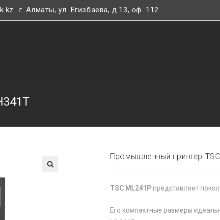
k.kz
г. Алматы, ул. Егизбаева, д.13, оф. 112
H341T
Промышленный принтер TS
🔍
TSC ML241P
представляет покол
Его компактные размеры идеальн