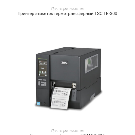
ПОДРОБНЕЕ
Принтеры этикеток
Принтер этикеток термотрансферный TSC TE-300
ПОДРОБНЕЕ
Принтеры этикеток