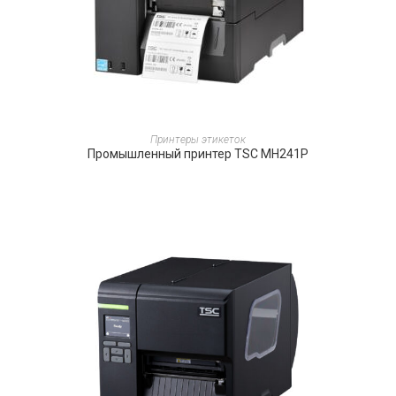
ПОДРОБНЕЕ
Принтеры этикеток
Промышленный принтер TSC MH241P