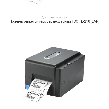
ПОДРОБНЕЕ
Принтеры этикеток
Принтер этикеток термотрансферный TSC TE-210 (LAN)