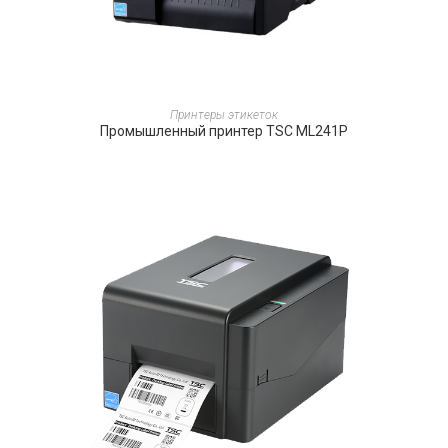
ПОДРОБНЕЕ
Принтеры этикеток
Промышленный принтер TSC ML241P