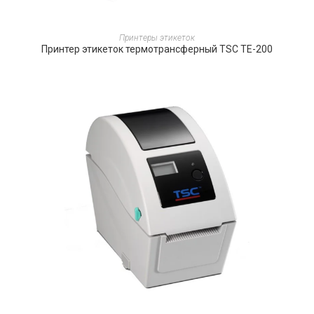
ПОДРОБНЕЕ
Принтеры этикеток
Принтер этикеток термотрансферный TSC TE-200