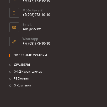
+7(727)973-10-10
Мобильный:
+7(708)973-10-10
Email:
sale@htk.kz
Whatsapp
+7(708)973-10-10
ПОЛЕЗНЫЕ ССЫЛКИ
ДРАЙВЕРЫ
ОФД Казактелеком
PS Хостинг
О Компании